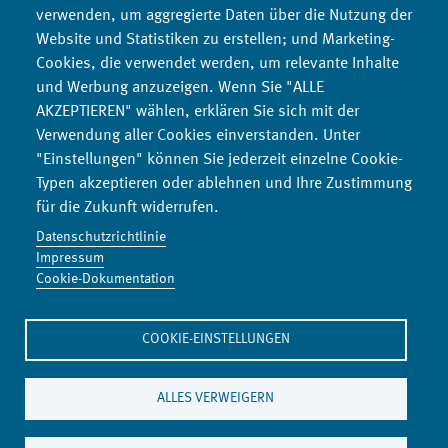
Links
verwenden, um aggregierte Daten über die Nutzung der
Website und Statistiken zu erstellen; und Marketing-
Cookies, die verwendet werden, um relevante Inhalte
Erneuerbare-Energien-Gesetz (EEG) (Umweltbundesamt)
und Werbung anzuzeigen. Wenn Sie "ALLE
Novellierung Erneuerbare-Energien-Gesetz (EEG) 2023
AKZEPTIEREN" wählen, erklären Sie sich mit der
Verwendung aller Cookies einverstanden. Unter
"Einstellungen" können Sie jederzeit einzelne Cookie-
Typen akzeptieren oder ablehnen und Ihre Zustimmung
für die Zukunft widerrufen.
Datenschutzrichtlinie
Impressum
Denkwerkstatt Konsum
Cookie-Dokumentation
Co2-Rechner
COOKIE-EINSTELLUNGEN
Umweltbildungsseite
Umwelttipps
ALLES VERWEIGERN
Materialkompass