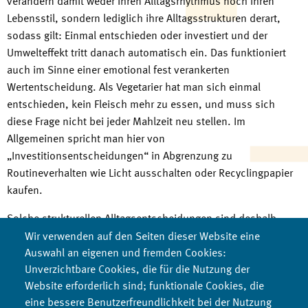
verändern damit weder ihren Alltagsrhythmus noch ihren
Lebensstil, sondern lediglich ihre Alltagsstrukturen derart,
sodass gilt: Einmal entschieden oder investiert und der
Umwelteffekt tritt danach automatisch ein. Das funktioniert
auch im Sinne einer emotional fest verankerten
Wertentscheidung. Als Vegetarier hat man sich einmal
entschieden, kein Fleisch mehr zu essen, und muss sich
diese Frage nicht bei jeder Mahlzeit neu stellen. Im
Allgemeinen spricht man hier von
„Investitionsentscheidungen“ in Abgrenzung zu
Routineverhalten wie Licht ausschalten oder Recyclingpapier
kaufen.
Solche strukturellen Alltagsentscheidungen sind deshalb
besonders wirksam für die Verminderung des ökologischen
Wir verwenden auf den Seiten dieser Website eine
Fußabdrucks. Natürlich kann man auch einen
Auswahl an eigenen und fremden Cookies:
Unverzichtbare Cookies, die für die Nutzung der
energieeffizienten Kühlschrank oder das Fenster im
Website erforderlich sind; funktionale Cookies, die
Passivhaus im Winter offenstehen lassen und damit viel
eine bessere Benutzerfreundlichkeit bei der Nutzung
Energie verschwenden, aber hierzu müsste man sein