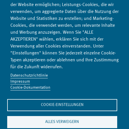
der Website ermöglichen; Leistungs-Cookies, die wir
Verhalten in negativer Hinsicht verändern.
verwenden, um aggregierte Daten über die Nutzung der
Es ist letztlich wie
im Großen in der Politik
: Nachhaltiger
Website und Statistiken zu erstellen; und Marketing-
Konsum wird sich dann einstellen, wenn Gesetze und Anreize
Cookies, die verwendet werden, um relevante Inhalte
so gestaltet sind, dass man „automatisch“ die
und Werbung anzuzeigen. Wenn Sie "ALLE
umweltfreundlichere Variante wählt.
AKZEPTIEREN" wählen, erklären Sie sich mit der
Verwendung aller Cookies einverstanden. Unter
"Einstellungen" können Sie jederzeit einzelne Cookie-
Typen akzeptieren oder ablehnen und Ihre Zustimmung
für die Zukunft widerrufen.
Datenschutzrichtlinie
Impressum
Denkwerkstatt Konsum
Cookie-Dokumentation
Co2-Rechner
COOKIE-EINSTELLUNGEN
Umweltbildungsseite
Umwelttipps
ALLES VERWEIGERN