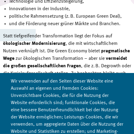
Technologie und Effizienzsteigerung,
Innovationen in der Industrie,
politische Rahmensetzung (z. B. European Green Deal),
und die Förderung neuer grüner Märkte und Branchen.
Statt tiefgreifender Transformation liegt der Fokus auf
ökologischer Modernisierung
, die mit wirtschaftlichem
Nutzen verknüpft ist. Die Green Economy bietet
pragmatische
Wege
zur ökologischen Transformation – aber sie
vermeidet
die großen gesellschaftlichen Fragen
, die z. B. Degrowth oder
die Kreislaufgesellschaft stellen. Zu beobachten bleibt auch,
ob Effizienzgewinne nicht durch intensivere Nutzung
Wir verwenden auf den Seiten dieser Website eine
aufgebraucht werden (Reboundeffekte). So wird es
Auswahl an eigenen und fremden Cookies:
Unverzichtbare Cookies, die für die Nutzung der
beispielsweise in Zukunft effizientere Autos und mehr E-Autos
Website erforderlich sind; funktionale Cookies, die
geben, dass mit dem Erhalt des Individualverkehrs die
eine bessere Benutzerfreundlichkeit bei der Nutzung
Umweltprobleme gelöst werden, ist aber unwahrscheinlich.
der Website ermöglichen; Leistungs-Cookies, die wir
Auf EU-Ebene wurde das Modernisierungsprojekt durch den
verwenden, um aggregierte Daten über die Nutzung der
European Green Deal
bereits etabliert. Europa erhofft sich
Website und Statistiken zu erstellen; und Marketing-