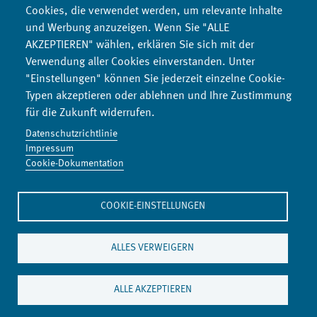
neue Wachstumsbranchen und internationale politische
Cookies, die verwendet werden, um relevante Inhalte
Relevanz durch die Zielsetzung des ersten klimaneutralen
und Werbung anzuzeigen. Wenn Sie "ALLE
Kontinents.
AKZEPTIEREN" wählen, erklären Sie sich mit der
Verwendung aller Cookies einverstanden. Unter
"Einstellungen" können Sie jederzeit einzelne Cookie-
Typen akzeptieren oder ablehnen und Ihre Zustimmung
für die Zukunft widerrufen.
Datenschutzrichtlinie
Impressum
Denkwerkstatt Konsum
Cookie-Dokumentation
Co2-Rechner
COOKIE-EINSTELLUNGEN
Umweltbildungsseite
Umwelttipps
ALLES VERWEIGERN
Materialkompass
ALLE AKZEPTIEREN